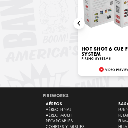
HOT SHOT 6 CUE 
SYSTEM
FIRING SYSTEMS
VIDEO PREVIE
FIREWORKS
AÉREOS
BAS
AÉREO FINAL
FUE
AÉREO MULTI
PET
RECARGABLES
FUM
COHETES Y MISILES
HILA