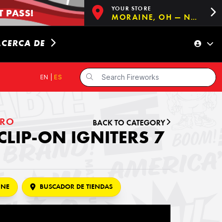
YOUR STORE
 PASS!
MORAINE, OH — NOW OPEN!
ACERCA DE
EN
|
ES
ARO
BACK TO CATEGORY
CLIP-ON IGNITERS 7
INE
BUSCADOR DE TIENDAS