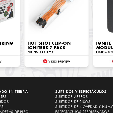
FIRING
HOT SHOT CLIP-ON
IGNITE 
IGNITERS 7 PACK
MODUL
FIRING SYSTEMS
FIRING SY
W
VIDEO PREVIEW
ADO EN TIERRA
SURTIDOS Y ESPECTÁCULOS
NTES
SURTIDOS AÉREOS
ARDOS
SURTIDOS DE PISOS
AR
SURTIDOS DE NOVEDAD Y HUM
NDERAS DE PISO
ESPECTÁCULOS PREDISEÑADOS