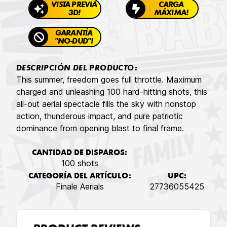
VISTA PREVIA
CARGA
3D!
MÁXIMA!
GARANTÍA
"NO-DUD"!
DESCRIPCIÓN DEL PRODUCTO:
This summer, freedom goes full throttle. Maximum
charged and unleashing 100 hard-hitting shots, this
all-out aerial spectacle fills the sky with nonstop
action, thunderous impact, and pure patriotic
dominance from opening blast to final frame.
CANTIDAD DE DISPAROS:
100 shots
CATEGORÍA DEL ARTÍCULO:
UPC:
Finale Aerials
27736055425