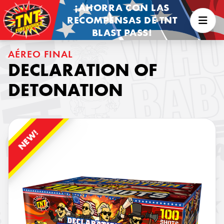
¡AHORRA CON LAS
RECOMPENSAS DE TNT
BLAST PASS!
AÉREO FINAL
DECLARATION OF
DETONATION
NEW!