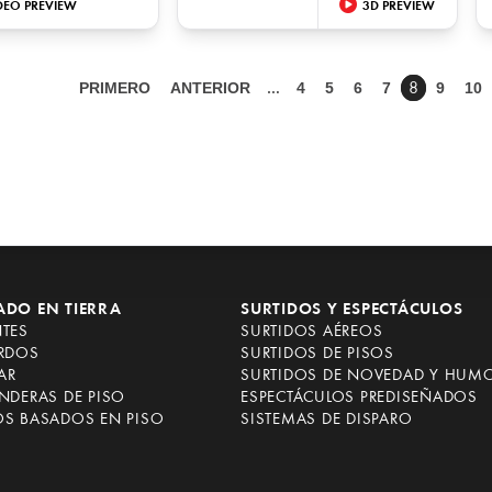
DEO PREVIEW
3D PREVIEW
PRIMERO
ANTERIOR
4
5
6
7
9
10
…
8
ADO EN TIERRA
SURTIDOS Y ESPECTÁCULOS
NTES
SURTIDOS AÉREOS
ARDOS
SURTIDOS DE PISOS
AR
SURTIDOS DE NOVEDAD Y HUM
NDERAS DE PISO
ESPECTÁCULOS PREDISEÑADOS
OS BASADOS EN PISO
SISTEMAS DE DISPARO