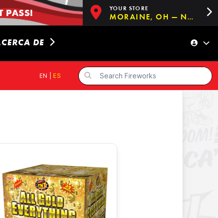
YOUR STORE
 PASS!
MORAINE, OH — NOW OPEN!
ACERCA DE
EN
|
ES