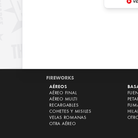
VI
FIREWORKS
AÉREOS
BAS
AÉREO FINAL
FUE
AÉREO MULTI
PET
RECARGABLES
FUM
COHETES Y MISILES
HILA
VELAS ROMANAS
OTR
OTRA AÉREO