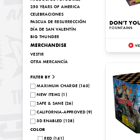
250 YEARS OF AMERICA
CELEBRACIONES
PASCUA DE RESURRECCIÓN
DON'T YO
FOUNTAINS
DÍA DE SAN VALENTÍN
BIG THUNDER
MERCHANDISE
VI
VESTIR
OTRA MERCANCÍA
FILTER BY
MAXIMUM CHARGE (163)
NEW ITEMS (1)
SAFE & SANE (26)
CALIFORNIA-APPROVED (9)
3D ENABLED (128)
COLOR
RED (141)