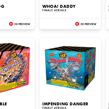
OG
WHOA! DADDY
S
FINALE AERIALS
3D PREVIEW
3D PREVIEW
BLE
IMPENDING DANGER
S
FINALE AERIALS