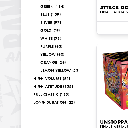
GREEN (114)
ATTACK D
FINALE AERIAL
BLUE (109)
SILVER (97)
GOLD (79)
WHITE (73)
PURPLE (63)
YELLOW (60)
ORANGE (26)
LEMON YELLOW (23)
HIGH VOLUME (54)
HIGH ALTITUDE (135)
FULL CLASS-C (135)
LONG DURATION (22)
UNSTOPPA
FINALE AERIAL