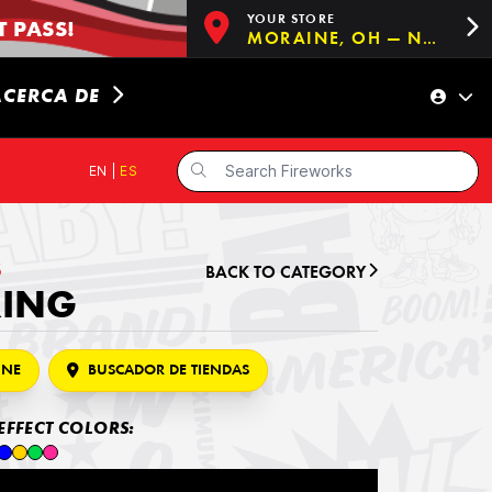
YOUR STORE
 PASS!
MORAINE, OH — NOW OPEN!
ACERCA DE
EN
|
ES
S
BACK TO CATEGORY
RING
INE
BUSCADOR DE TIENDAS
EFFECT COLORS: