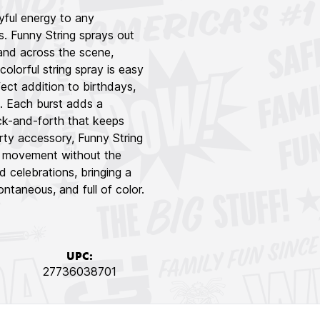
yful energy to any
ws. Funny String sprays out
 land across the scene,
colorful string spray is easy
fect addition to birthdays,
s. Each burst adds a
back-and-forth that keeps
rty accessory, Funny String
nd movement without the
d celebrations, bringing a
ontaneous, and full of color.
UPC:
27736038701