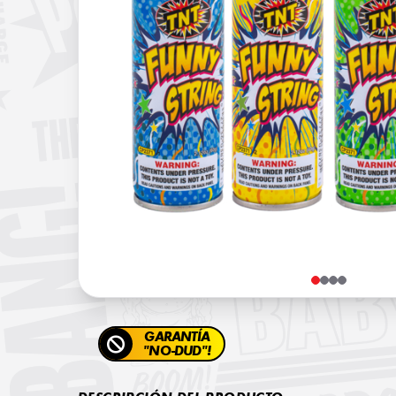
GARANTÍA
"NO-DUD"!