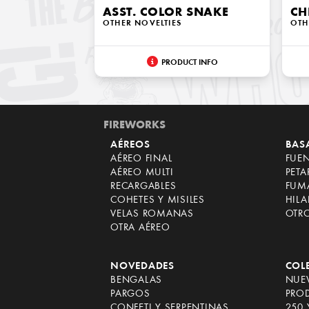
ASST. COLOR SNAKE
CH
OTHER NOVELTIES
OTH
PRODUCT INFO
FIREWORKS
AÉREOS
BAS
AÉREO FINAL
FUE
AÉREO MULTI
PET
RECARGABLES
FUM
COHETES Y MISILES
HILA
VELAS ROMANAS
OTR
OTRA AÉREO
NOVEDADES
COL
BENGALAS
NUEV
PARGOS
PRO
CONFETI Y SERPENTINAS
250 