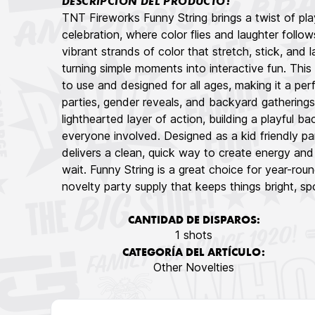
DESCRIPCIÓN DEL PRODUCTO:
TNT Fireworks Funny String brings a twist of pla
celebration, where color flies and laughter follo
vibrant strands of color that stretch, stick, and
turning simple moments into interactive fun. This 
to use and designed for all ages, making it a per
parties, gender reveals, and backyard gathering
lighthearted layer of action, building a playful 
everyone involved. Designed as a kid friendly pa
delivers a clean, quick way to create energy a
wait. Funny String is a great choice for year-roun
novelty party supply that keeps things bright, sp
CANTIDAD DE DISPAROS:
1 shots
CATEGORÍA DEL ARTÍCULO:
Other Novelties