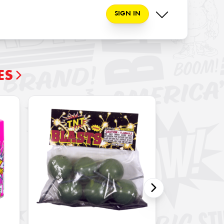
SIGN IN
ES