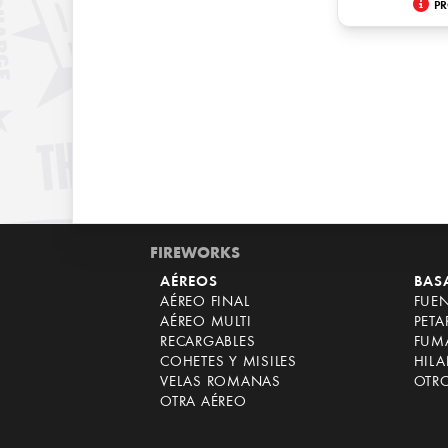
PR
FIREWORKS
AÉREOS
BAS
AÉREO FINAL
FUE
AÉREO MULTI
PET
RECARGABLES
FUM
COHETES Y MISILES
HILA
VELAS ROMANAS
OTR
OTRA AÉREO