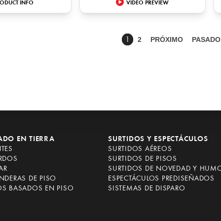
ODUCT INFO
VIDEO PREVIEW
2
PRÓXIMO
PASADO
1
ADO EN TIERRA
SURTIDOS Y ESPECTÁCULOS
NTES
SURTIDOS AÉREOS
ARDOS
SURTIDOS DE PISOS
AR
SURTIDOS DE NOVEDAD Y HUM
NDERAS DE PISO
ESPECTÁCULOS PREDISEÑADOS
OS BASADOS EN PISO
SISTEMAS DE DISPARO