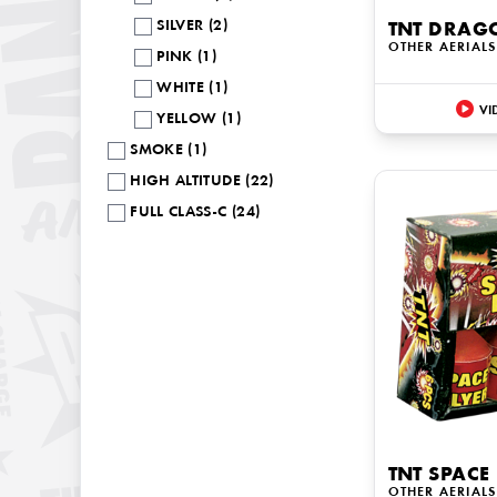
SILVER (2)
TNT DRAG
OTHER AERIALS
PINK (1)
WHITE (1)
VI
YELLOW (1)
SMOKE (1)
HIGH ALTITUDE (22)
FULL CLASS-C (24)
TNT SPACE
OTHER AERIALS