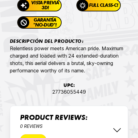
VISTA PREVIA
FULL CLASS-C!
3D!
GARANTÍA
"NO-DUD"!
DESCRIPCIÓN DEL PRODUCTO:
Relentless power meets American pride. Maximum
charged and loaded with 24 extended-duration
shots, this aerial delivers a brutal, sky-owning
performance worthy of its name.
UPC:
27736055449
PRODUCT REVIEWS:
0 REVIEWS