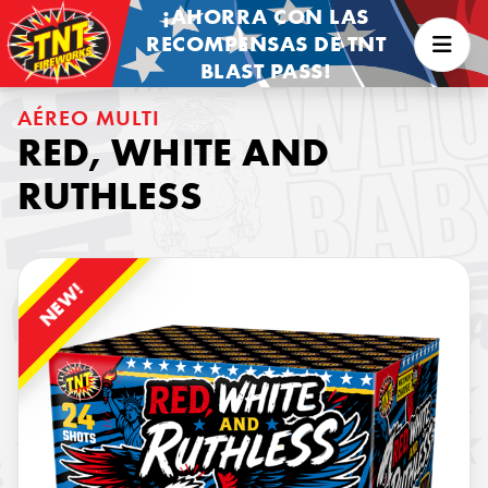
¡AHORRA CON LAS
RECOMPENSAS DE TNT
BLAST PASS!
AÉREO MULTI
RED, WHITE AND
RUTHLESS
NEW!