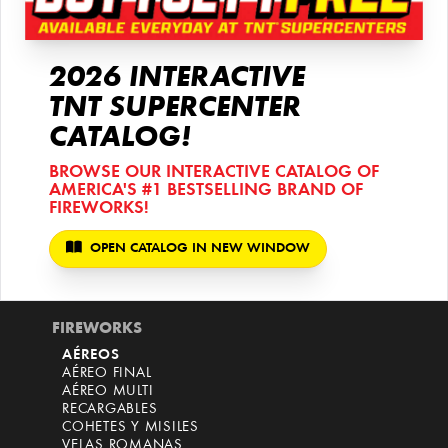
2026 INTERACTIVE
TNT SUPERCENTER
CATALOG!
BROWSE OUR INTERACTIVE CATALOG OF
AMERICA'S
#1 BESTSELLING BRAND
OF
FIREWORKS!
OPEN CATALOG IN NEW WINDOW
FIREWORKS
AÉREOS
AÉREO FINAL
AÉREO MULTI
RECARGABLES
COHETES Y MISILES
VELAS ROMANAS